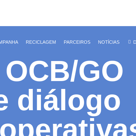
AMPANHA
RECICLAGEM
PARCEIROS
NOTÍCIAS
a OCB/GO
 diálogo
ooperativa