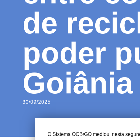
de reci
poder p
Goiânia
30/09/2025
O Sistema OCB/GO mediou, nesta segunda-f