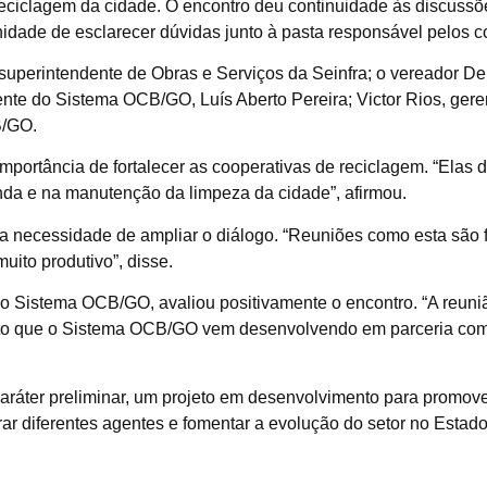
eciclagem da cidade. O encontro deu continuidade às discussões
idade de esclarecer dúvidas junto à pasta responsável pelos c
 superintendente de Obras e Serviços da Seinfra; o vereador De
dente do Sistema OCB/GO, Luís Aberto Pereira; Victor Rios, ge
B/GO.
importância de fortalecer as cooperativas de reciclagem. “El
nda e na manutenção da limpeza da cidade”, afirmou.
ou a necessidade de ampliar o diálogo. “Reuniões como esta sã
muito produtivo”, disse.
o Sistema OCB/GO, avaliou positivamente o encontro. “A reuni
eto que o Sistema OCB/GO vem desenvolvendo em parceria com 
caráter preliminar, um projeto em desenvolvimento para promov
grar diferentes agentes e fomentar a evolução do setor no Estado